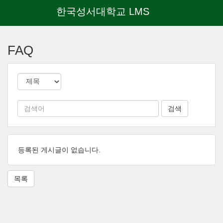
한국성서대학교 LMS
메
인
FAQ
콘
텐
츠
로
건
너
뛰
기
등록된 게시글이 없습니다.
목록